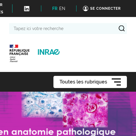
ER
FR
EN
SE CONNECTER
ÉS
Tapez
ici
votre
recherche
Toutes les rubriques